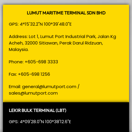
LUMUT MARITIME TERMINAL SDN BHD
GPS: 4°15'32.2"N 100°39'48.0"E
Address: Lot 1, Lumut Port Industrial Park, Jalan Kg
Acheh, 32000 Sitiawan, Perak Darul Ridzuan,
Malaysia.
Phone: +605-698 3333
Fax: +605-698 1256
Email:
general@lumutport.com
/
sales@lumutport.com
LEKIR BULK TERMINAL (LBT)
GPS: 4°09'28.0"N 100°38'12.6"E