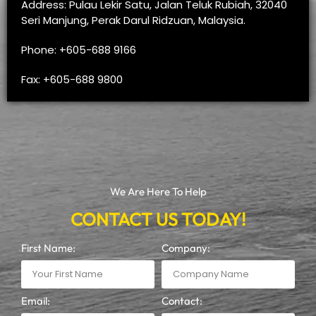
Address: Pulau Lekir Satu, Jalan Teluk Rubiah, 32040
Seri Manjung, Perak Darul Ridzuan, Malaysia.
Phone: +605-688 9166
Fax: +605-688 9800
We Are Here To Help
CONTACT US TODAY!
First Name:
Company:
Email:
Contact: