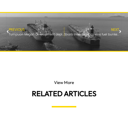
PREVIOUS
NEXT
Tumpuan Megah Development deploys “Escolar” to support Lumut bunkering operations
Straits Inter Logistics wins fuel bunkering service contract at Lumut Port
View More
RELATED ARTICLES