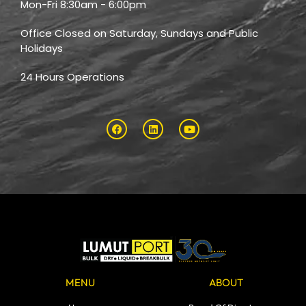
Mon-Fri 8:30am - 6:00pm
Office Closed on Saturday, Sundays and Public
Holidays
24 Hours Operations
MENU
ABOUT