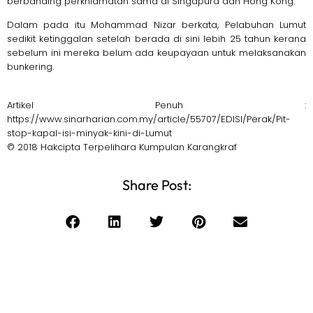
berbanding perkhidmatan sama di Singapura dan Hong Kong.
Dalam pada itu Mohammad Nizar berkata, Pelabuhan Lumut
sedikit ketinggalan setelah berada di sini lebih 25 tahun kerana
sebelum ini mereka belum ada keupayaan untuk melaksanakan
bunkering.
Artikel Penuh :
https://www.sinarharian.com.my/article/55707/EDISI/Perak/Pit-
stop-kapal-isi-minyak-kini-di-Lumut
© 2018 Hakcipta Terpelihara Kumpulan Karangkraf
Share Post: